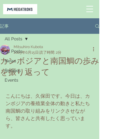
記事
All Posts
Mitsuhiro Kubota
All Posts
2025年6月15日
読了時間: 2分
カンボジアと南国鯛の歩み
News
を振り返って
Recipes
Events
こんにちは、久保田です。今日は、カ
ンボジアの養殖業全体の動きと私たち
南国鯛の取り組みをリンクさせなが
ら、皆さんと共有したく思っていま
す。