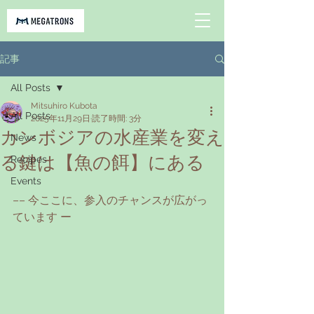
記事
All Posts
Mitsuhiro Kubota
All Posts
2025年11月29日
読了時間: 3分
カンボジアの水産業を変え
News
る鍵は【魚の餌】にある
Recipes
Events
–– 今ここに、参入のチャンスが広がっ
ています ー