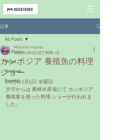
記事
All Posts
Mitsuhiro Kubota
All Posts
2025年2月8日
読了時間: 1分
カンボジア 養殖魚の料理
News
ショー
Recipes
Events
2025年2月5日 水曜日
夕方からは 農林水産省にて カンボジア 
養殖業を使った料理 ショーが行われま
した。