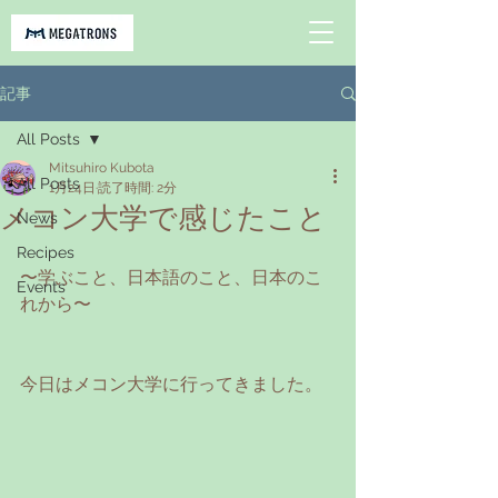
記事
All Posts
Mitsuhiro Kubota
All Posts
1月24日
読了時間: 2分
メコン大学で感じたこと
News
Recipes
〜学ぶこと、日本語のこと、日本のこ
Events
れから〜
今日はメコン大学に行ってきました。