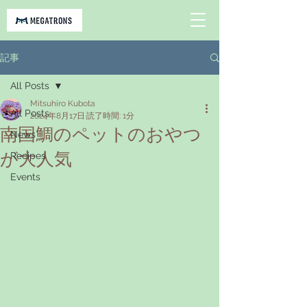
記事
All Posts
Mitsuhiro Kubota
All Posts
2024年8月17日
読了時間: 1分
南国鯛のペットのおやつ
News
が大人気
Recipes
Events