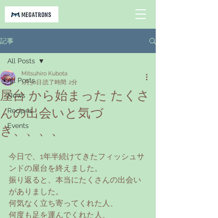
記事
All Posts
Mitsuhiro Kubota
All Posts
1月30日
読了時間: 2分
屋台 から始まった たくさ
News
んの出会いと気づ
Recipes
Events
き、、、、
今日で、1年半続けてきたフィッシュサ
ンドの屋台を終えました。
振り返ると、本当にたくさんの出会い
がありました。
何気なく立ち寄ってくれた人、
何度も足を運んでくれた人、