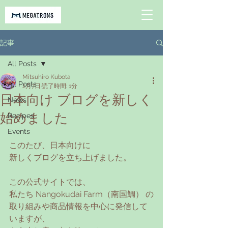
記事
All Posts
Mitsuhiro Kubota
All Posts
2月7日
読了時間: 1分
日本向け ブログを新しく
News
始めました
Recipes
Events
このたび、日本向けに
新しくブログを立ち上げました。
この公式サイトでは、
私たち Nangokudai Farm（南国鯛） の
取り組みや商品情報を中心に発信して
いますが、