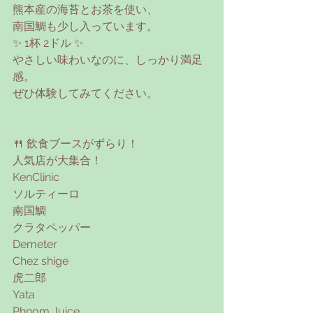
熊本産の海苔とお茶を使い、
南国鯛も少し入っています。
✨ 1杯 2ドル ✨
やさしい味わいなのに、しっかり満足
感。
ぜひ体験してみてください。
🍴 飲食ブースがずらり！
人気店が大集合！
KenClinic
ソルティーロ
南国鯛
クラタペッパー
Demeter
Chez shige
虎二郎
Yata
Phnom Juice