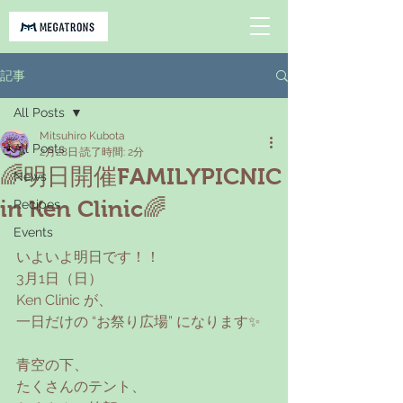
記事
All Posts
Mitsuhiro Kubota
All Posts
2月28日
読了時間: 2分
🌈明日開催FAMILYPICNIC
News
in Ken Clinic🌈
Recipes
Events
いよいよ明日です！！
3月1日（日）
Ken Clinic が、
一日だけの “お祭り広場” になります✨
青空の下、
たくさんのテント、