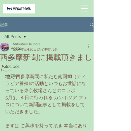
記事
All Posts
Mitsuhiro Kubota
All Posts
2025年4月26日
読了時間: 1分
西多摩新聞に掲載頂きまし
News
た。
Recipes
Events
地元 西多摩新聞に私たち南国鯛（ティ
ラピア養殖)の活動といつもお世話にな
っている東京牧場さんとのコラボ
5月3、４日に行われる カンボジア フェ
スについて新聞記事として掲載をして
いただきました。
まずは ご興味を持って頂き 本当にあり