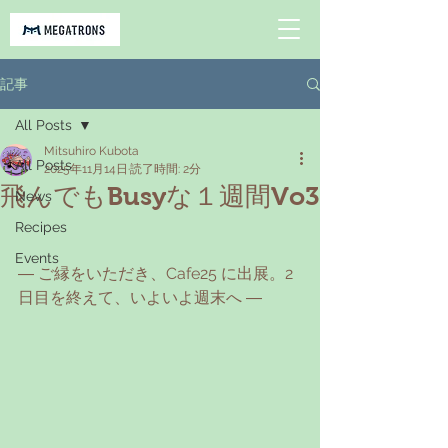
記事
All Posts
Mitsuhiro Kubota
All Posts
2025年11月14日
読了時間: 2分
飛んでもBusyな１週間Vo3
News
Recipes
Events
― ご縁をいただき、Cafe25 に出展。2
日目を終えて、いよいよ週末へ ―